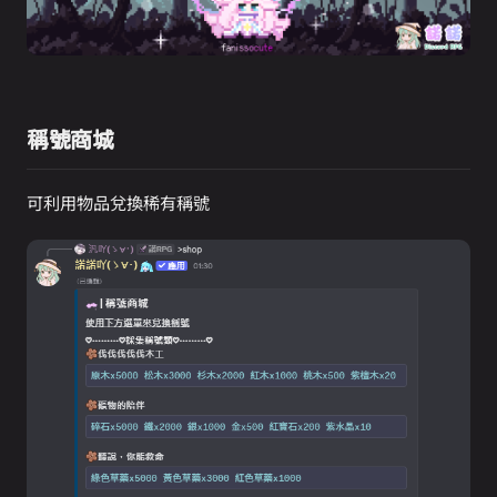
稱號商城
可利用物品兌換稀有稱號