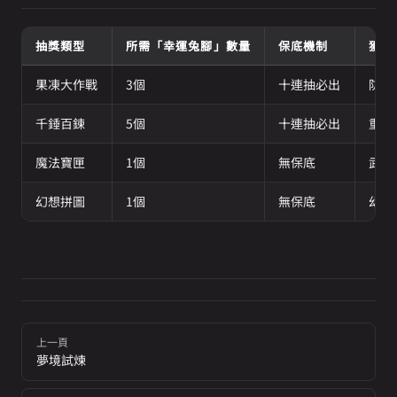
抽獎類型
所需「幸運兔腳」數量
保底機制
獲得
果凍大作戰
3個
十連抽必出
防爆
千錘百鍊
5個
十連抽必出
重鑄
魔法寶匣
1個
無保底
武器
幻想拼圖
1個
無保底
幻彩
Pager
上一頁
夢境試煉