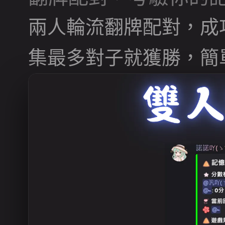
兩人輪流翻牌配對，成
集最多對子就獲勝，簡