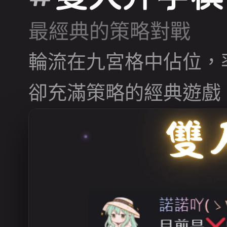
最經典的策略對戰
輪流在九宮格中佔位，
卻充滿策略的經典遊戲