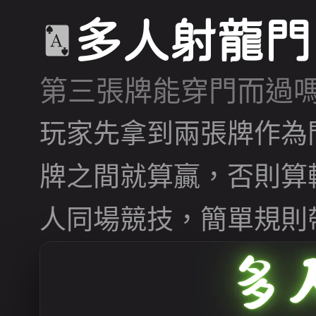
多人射龍門
第三張牌能穿門而過
玩家先拿到兩張牌作為
牌之間就算贏，否則算
人同場競技，簡單規則