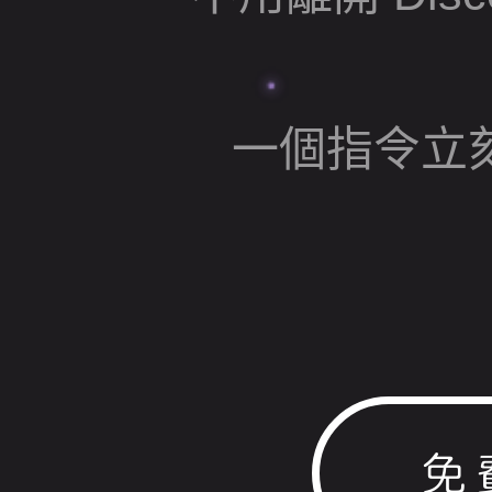
一個指令立