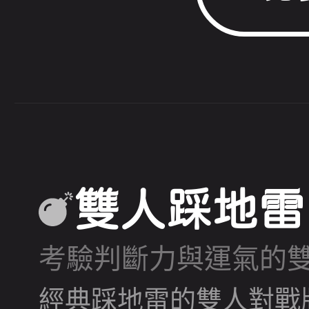
雙人踩地雷
考驗判斷力與運氣的
經典踩地雷的雙人對戰